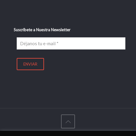
Suscríbete a Nuestra Newsletter
© 2017 DonStudio - Diseñado con
por
Agencia Visual